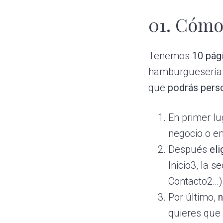
A
a
i
á
s
01. Cómo
c
d
g
t
u
i
o
i
r
ó
p
n
Tenemos
10 pág
i
n
r
a
hamburguesería
a
s
p
i
que
podrás perso
r
n
En primer l
i
c
negocio o em
n
i
Después
el
c
p
Inicio3, la 
i
a
Contacto2…)
p
l
Por último,
n
a
quieres que
l