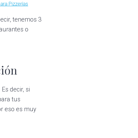
ara Pizzerías
decir, tenemos 3
taurantes o
ción
. Es decir, si
para tus
Por eso es muy