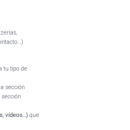
zerías,
ontacto…)
 tu tipo de
la sección
a sección
s, vídeos…)
que