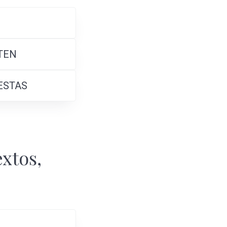
STEN
UESTAS
extos,