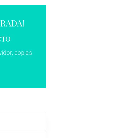
TRADA!
CTO
vidor, copias